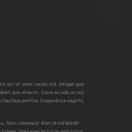
 orci sit amet, iaculis nisl. Integer quis
erit quis vitae mi. Fusce eu nulla ac nisi
 faucibus porttitor. Suspendisse sagittis,
rcu. Nunc consequat diam id nisl blandit
us laoreet. Nam eget lectus ac sem luctus