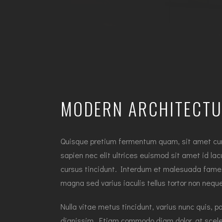
MODERN ARCHITECTU
Quisque pretium fermentum quam, sit amet cursus
sapien nec elit ultrices euismod sit amet id lac
cursus tincidunt. Interdum et malesuada fames 
magna sed varius iaculis tellus tortor non nequ
Nulla vitae metus tincidunt, varius nunc quis, p
dignissim. Etiam commodo diam dolor, at sceler