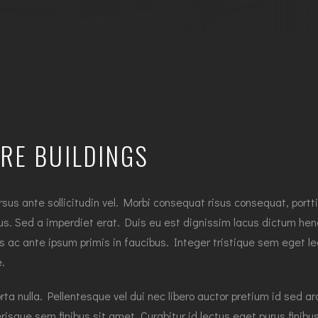
RE BUILDINGS
 ante sollicitudin vel. Morbi consequat risus consequat, porttitor
us. Sed a imperdiet erat. Duis eu est dignissim lacus dictum hendr
ac ante ipsum primis in faucibus. Integer tristique sem eget leo
e.
orta nulla. Pellentesque vel dui nec libero auctor pretium id sed a
isque sem finibus sit amet. Curabitur id lectus eget purus finib